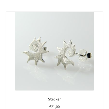
Stecker
€
21,00