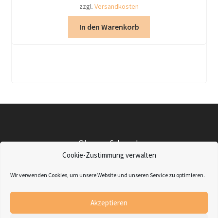
zzgl.
Versandkosten
In den Warenkorb
©Lampu-Schmuck
Impressum
|
Datenschutz
|
Widerrufsbelehrung
|
AGBs
|
Cookie-Zustimmung verwalten
Retourenanfrage
Wir verwenden Cookies, um unsere Website und unseren Service zu optimieren.
Friedenstraße 8 - 79189 Bad Krozingen
Telefon: 07633-3798
Akzeptieren
Mail: Info@Lampu-Schmuck.de