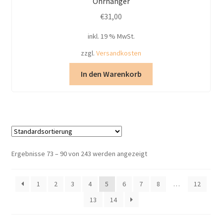
Ohrhänger
€
31,00
inkl. 19 % MwSt.
zzgl.
Versandkosten
In den Warenkorb
Ergebnisse 73 – 90 von 243 werden angezeigt
1
2
3
4
5
6
7
8
…
12
13
14