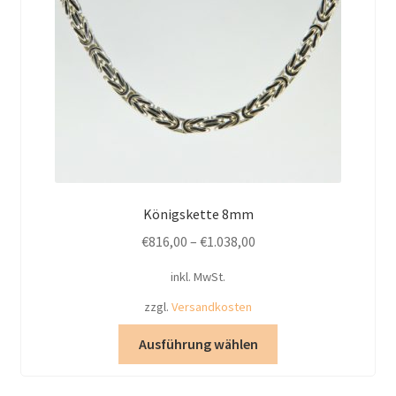
der
Produktseite
gewählt
werden
Königskette 8mm
€
816,00
–
€
1.038,00
inkl. MwSt.
zzgl.
Versandkosten
Dieses
Ausführung wählen
Produkt
weist