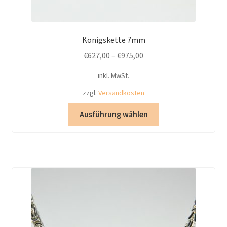
Königskette 7mm
€
627,00
–
€
975,00
inkl. MwSt.
zzgl.
Versandkosten
Dieses
Ausführung wählen
Produkt
weist
mehrere
Varianten
auf.
Die
Optionen
können
auf