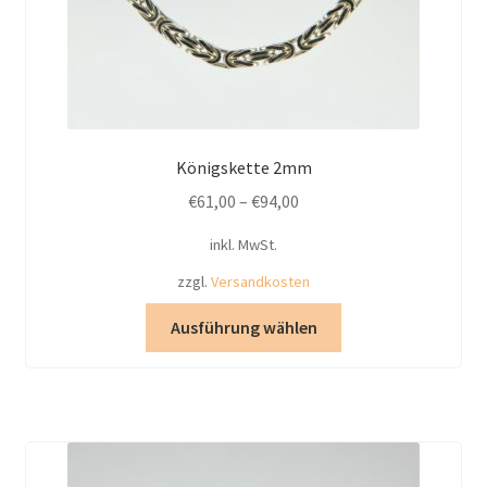
Königskette 2mm
€
61,00
–
€
94,00
inkl. MwSt.
zzgl.
Versandkosten
Dieses
Ausführung wählen
Produkt
weist
mehrere
Varianten
auf.
Die