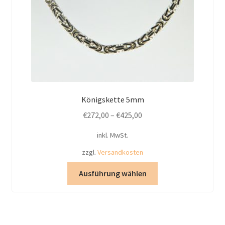
gewählt
werden
Königskette 5mm
€
272,00
–
€
425,00
inkl. MwSt.
zzgl.
Versandkosten
Dieses
Ausführung wählen
Produkt
weist
mehrere
Varianten