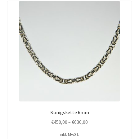
auf.
Die
Optionen
können
auf
der
Produktseite
gewählt
werden
Königskette 6mm
€
450,00
–
€
630,00
inkl. MwSt.