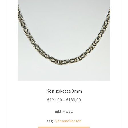
Optionen
können
auf
der
Produktseite
gewählt
werden
Königskette 3mm
€
121,00
–
€
189,00
inkl. MwSt.
zzgl.
Versandkosten