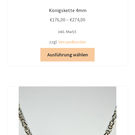
Königskette 4mm
€
176,00
–
€
274,00
inkl. MwSt.
zzgl.
Versandkosten
Dieses
Ausführung wählen
Produkt
weist
mehrere
Varianten
auf.
Die
Optionen
können
auf
der
Produktseite