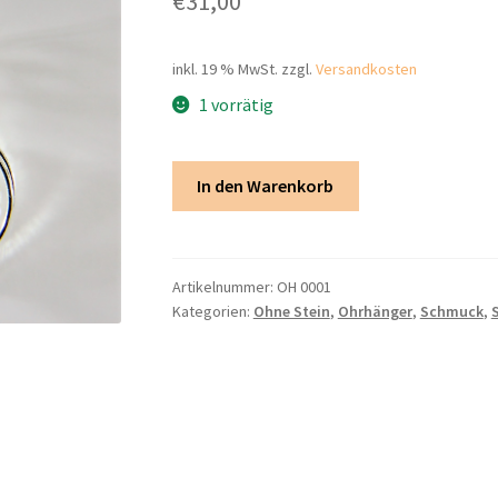
€
31,00
inkl. 19 % MwSt.
zzgl.
Versandkosten
1 vorrätig
Ohrhänger
In den Warenkorb
Menge
Artikelnummer:
OH 0001
Kategorien:
Ohne Stein
,
Ohrhänger​
,
Schmuck
,
S