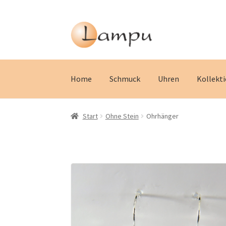
Zur
Zum
Navigation
Inhalt
springen
springen
Home
Schmuck
Uhren
Kollekt
Start
Ohne Stein
Ohrhänger