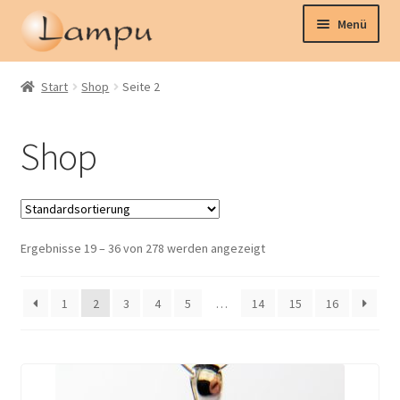
Zur
Zum
Menü
Navigation
Inhalt
springen
springen
Home
Start
Shop
Seite 2
Schmuck
Shop
Uhren
Kollektionen
Ergebnisse 19 – 36 von 278 werden angezeigt
Kontakt
1
2
3
4
5
…
14
15
16