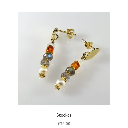
Stecker
€
39,00