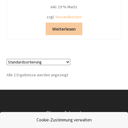
inkl. 19 % MwSt.
zzgl.
Versandkosten
Weiterlesen
Alle 2 Ergebnisse werden angezeigt
©Lampu-Schmuck
Impressum
|
Datenschutz
|
Widerrufsbelehrung
|
AGBs
|
Cookie-Zustimmung verwalten
Retourenanfrage