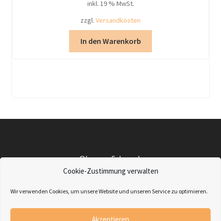
inkl. 19 % MwSt.
zzgl.
Versandkosten
In den Warenkorb
©Lampu-Schmuck
Impressum
|
Datenschutz
|
Widerrufsbelehrung
|
AGBs
|
Cookie-Zustimmung verwalten
Retourenanfrage
Wir verwenden Cookies, um unsere Website und unseren Service zu optimieren.
Friedenstraße 8 - 79189 Bad Krozingen
Telefon: 07633-3798
Akzeptieren
Mail: Info@Lampu-Schmuck.de