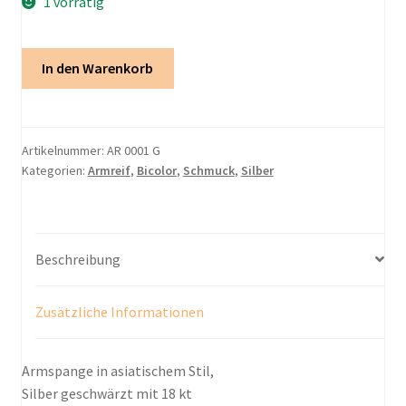
1 vorrätig
Armspange
In den Warenkorb
Bicolor
Menge
Artikelnummer:
AR 0001 G
Kategorien:
Armreif​
,
Bicolor
,
Schmuck
,
Silber
Beschreibung
Zusätzliche Informationen
Armspange in asiatischem Stil,
Silber geschwärzt mit 18 kt