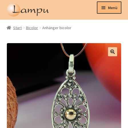
Zur
Zum
Menü
Navigation
Inhalt
springen
springen
Home
Start
Bicolor
Anhänger bicolor
Schmuck
Uhren
Kollektionen
Kontakt