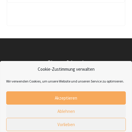
©Lampu-Schmuck
Impressum
|
Datenschutz
|
Widerrufsbelehrung
|
AGBs
|
Cookie-Zustimmung verwalten
Retourenanfrage
Wir verwenden Cookies, um unsere Website und unseren Service zu optimieren.
Friedenstraße 8 - 79189 Bad Krozingen
Telefon: 07633-3798
Akzeptieren
Mail: Info@Lampu-Schmuck.de
Ablehnen
Vorlieben
0